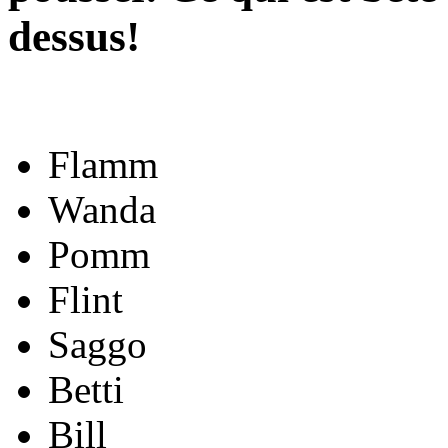
dessus!
Flamm
Wanda
Pomm
Flint
Saggo
Betti
Bill