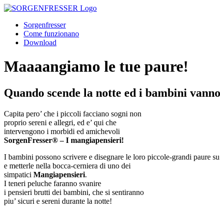
Sorgenfresser
Come funzionano
Download
Maaaangiamo le tue paure!
Quando scende la notte ed i bambini vanno a
Capita pero’ che i piccoli facciano sogni non
proprio sereni e allegri, ed e’ qui che
intervengono i morbidi ed amichevoli
SorgenFresser® – I mangiapensieri!
I bambini possono scrivere e disegnare le loro piccole-grandi paure su
e metterle nella bocca-cerniera di uno dei
simpatici
Mangiapensieri
.
I teneri peluche faranno svanire
i pensieri brutti dei bambini, che si sentiranno
piu’ sicuri e sereni durante la notte!